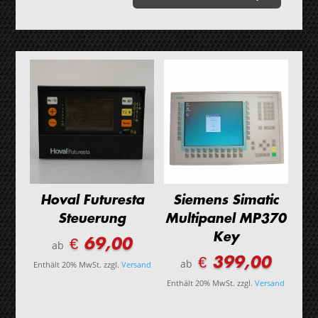
Hoval Futuresta
Siemens Simatic
Steuerung
Multipanel MP370
Key
€ 69,00
ab
€ 399,00
ab
Enthält 20% MwSt.
zzgl.
Versand
Enthält 20% MwSt.
zzgl.
Versand