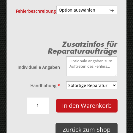
Fehlerbeschreibung
Zusatzinfos für
Reparaturaufträge
Individuelle Angaben
Handhabung
*
Siemens
In den Warenkorb
Simatic
Panel
TP177A/B
Menge
Zurück zum Shop