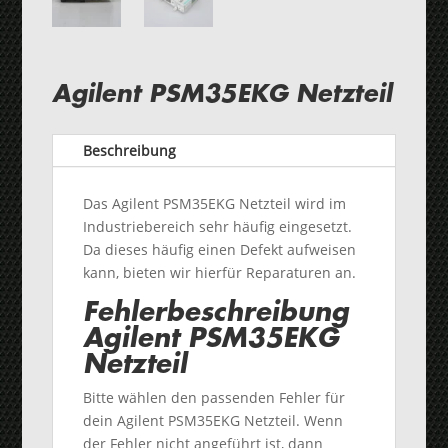
Agilent PSM35EKG Netzteil
Beschreibung
Das Agilent PSM35EKG Netzteil wird im
Industriebereich sehr häufig eingesetzt.
Da dieses häufig einen Defekt aufweisen
kann, bieten wir hierfür Reparaturen an.
Fehlerbeschreibung
Agilent PSM35EKG
Netzteil
Bitte wählen den passenden Fehler für
dein Agilent PSM35EKG Netzteil. Wenn
der Fehler nicht angeführt ist, dann