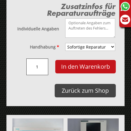
Zusatzinfos für
Reparaturaufträge
Individuelle Angaben
Handhabung
*
Agilent
In den Warenkorb
PSM35EKG
Netzteil
Menge
Zurück zum Shop